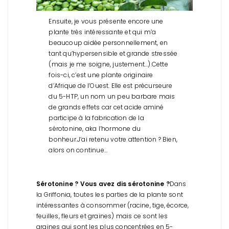
Ensuite, je vous présente encore une
plante très intéressante et qui m’a
beaucoup aidée personnellement, en
tant qu’hypersensible et grande stressée
(mais je me soigne, justement…).
Cette
fois-ci, c’est une plante originaire
d’Afrique de l’Ouest. Elle est précurseure
du 5-HTP, un nom un peu barbare mais
de grands effets car cet acide aminé
participe à la fabrication de la
sérotonine, aka l’hormone du
bonheur.
J’ai retenu votre attention ? Bien,
alors on continue…
Sérotonine ? Vous avez dis sérotonine ?
Dans
la Griffonia, toutes les parties de la plante sont
intéressantes à consommer (racine, tige, écorce,
feuilles, fleurs et graines) mais ce sont les
graines qui sont les plus concentrées en 5-