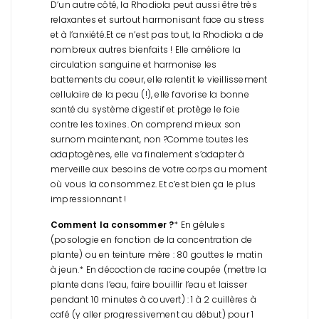
D’un autre côté, la Rhodiola peut aussi être très
relaxantes et surtout harmonisant face au stress
et à l’anxiété.
Et ce n’est pas tout, la Rhodiola a de
nombreux autres bienfaits ! Elle améliore la
circulation sanguine et harmonise les
battements du coeur, elle ralentit le vieillissement
cellulaire de la peau (!), elle favorise la bonne
santé du système digestif et protège le foie
contre les toxines. On comprend mieux son
surnom maintenant, non ?
Comme toutes les
adaptogènes, elle va finalement s’adapter à
merveille aux besoins de votre corps au moment
où vous la consommez. Et c’est bien ça le plus
impressionnant !
Comment la consommer ?
* En gélules
(posologie en fonction de la concentration de
plante) ou en teinture mère : 80 gouttes le matin
à jeun.
* En décoction de racine coupée (mettre la
plante dans l’eau, faire bouillir l’eau et laisser
pendant 10 minutes à couvert) : 1 à 2 cuillères à
café (y aller progressivement au début) pour 1