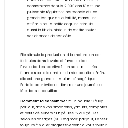
consommée depuis 2 000 ans !
C’est une
puissante régulatrice hormonale et une
grande tonique de la fertilité, masculine
et féminine. La petite coquine stimule
aussi la libido, histoire de mettre toutes
ses chances de son côté.
Elle stimule la production et la maturation des
follicules dans l’ovaire et favorise donc
l’ovulation.
Les sportive.f.s en sont aussi très
friand.e.s car elle améliore la récupération !
Enfin,
elle est une grande stimulante énergétique.
Parfaite pour éviter de démarrer une journée la
tête dans le brouillard.
Comment la consommer ?
* En poudre : 1 à 10g
par jour, dans vos smoothies, yaourts, compotes
et petits déjeuners.
* En gélules : 2 à 6 gélules
selon les dosages (500 mg max. par jour).
Pensez
toujours à y aller progressivement, à vous fournir