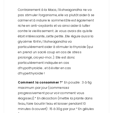
Contrairement à la Maca, l’Ashwagandha ne va
pas stimuler l’organisme, elle va plutôt aider à se
calmer et à induire le sommeil.
Elle est également
riche en anti-oxydants et va ainsi aider à lutter
contre le vieillissement. Je vous avais dis qu’elle
était intéressante, cette petite…
Elle régule aussi la
glycémie !
Enfin, l’Ashwagandha va
particulièrement aider à stimuler la thyroïde (qui
en prend un sacré coup en cas de stress
prolongé, croyez-moi…). Elle est donc
particulièrement indiquée en cas
d’hypothyroïdie… et à éviter en cas
d’hyperthyroïdie !
Comment la consommer ?
* En poudre : 3 à 6g
maximum par jour (commencez
progressivement pour voir comment vous
réagissez).
* En décoction (mettre la plante dans
l’eau, faire bouillir l’eau et laisser pendant 10
minutes à couvert) : 15 à 30g par jour.
* En gélules