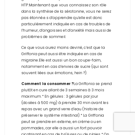
HTP.
Maintenant que vous connaissez son rôle
dans la synthèse de la sérotonine, vous ne serez
pas étonné.e.s d’apprendre qu’elle est donc
particulièrement indiquée en cas de troubles de
l’humeur, d’angoisses et d’anxiété mais aussi de
problèmes de sommeil.
Ce que vous aurez moins deviné, c’est que la
Griffonia peut aussi être indiquée en cas de
migraine.
Elle est aussi un bon coupe-faim,
notamment en cas d’envies de sucre (qui sont
souvent liées aux émotions, hein ?).
Comment la consommer ?
La Griffonia se prend
plutôt en cure allant de 3 semaines à 3 mois
maximum.
* En gélules : 3 gélules par jour
(dosées à 500 mg) à prendre 30 min avant les
repas avec un grand verre d’eau (histoire de
préserver le système intestinal).
* La Griffonia
peut se prendre en externe, en crème ou en
pommades, car elle a aussi un fort pouvoir
cicatrisant en cas de brûlures ou de plaies.
* On