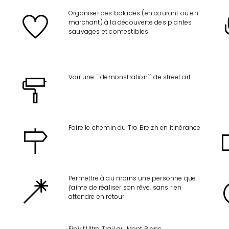
Organiser des balades (en courant ou en
marchant) à la découverte des plantes
sauvages et comestibles
Voir une ``démonstration`` de street art
Faire le chemin du Tro Breizh en itinérance
Permettre à au moins une personne que
j’aime de réaliser son rêve, sans rien
attendre en retour
Finir l’Ultra Trail du Mont Blanc