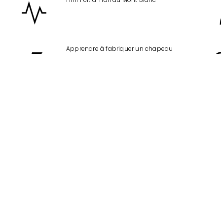
Apprendre à fabriquer un chapeau
c.
Faire du canyoning
Apprendre à la poterie
n
ps
Voyager à Madère et en Turquie