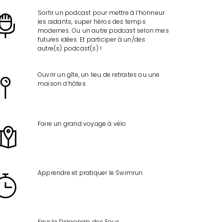
Sortir un podcast pour mettre à l’honneur
les aidants, super héros des temps
modernes. Ou un autre podcast selon mes
futures idées. Et participer à un/des
autre(s) podcast(s) !
Ouvrir un gîte, un lieu de retraites ou une
maison d’hôtes
Faire un grand voyage à vélo
Apprendre et pratiquer le Swimrun
Finir la Diagonale des Fous