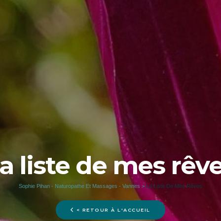
a liste de mes rêv
Sophie Pihan - Naturopathe Et Massages - Vannes
>
La Liste De Mes Rêves
< RETOUR À L'ACCUEIL