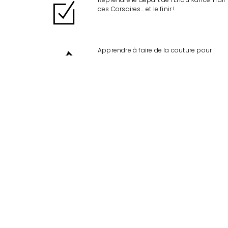
des Corsaires… et le finir !
Apprendre à faire de la couture pour
pouvoir faire mes propres robes, jupes, et
Apprendre à naviguer sur un voilier
Oser poser nue pour un photographe, u
peintre et/ou un sculpteur, pour
réconcilier définitivement avec mon cor
Faire de l'urbex