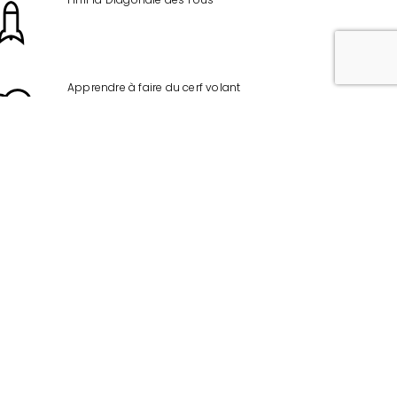
Apprendre à faire du cerf volant
Être accompagnatrice pour une coureuse
mal-voyante
Apprendre la taille du bois
Découvrir un maximum de sports &
activités outdoor