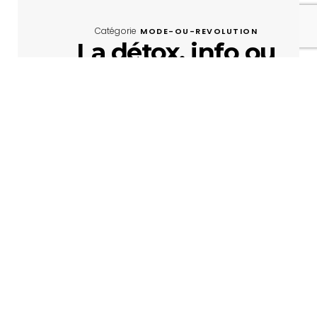
Catégorie
MODE-OU-REVOLUTION
La détox, info ou
intox ?
21 mars 2023
LIRE LA SUITE »